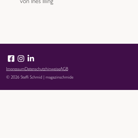
von Ines Illing
Impressum
Datenschutzhinweise
AGB
© 2026 Steffi Schmid | magazinschmide