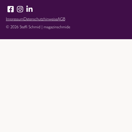
Impressum
Datenschutzhinweise
AGB
© 2026 Steffi Schmid | magazinschmide